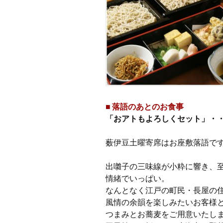
■ 落語のあとのお食事
「おアトもよろしくセット」・・・
薮伊豆土曜寄席はお座敷落語で
出囃子の三味線が小粋に響き、
情緒でいっぱい。
なんとなく江戸の町民・長屋の
風情の余韻を楽しみたいお客様
つまみとお蕎麦をご用意いたし