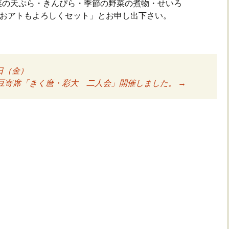
菜の天ぷら・きんぴら・季節の野菜の煮物・せいろ
「おアトもよろしくセット」とお申し出下さい。
日（金）
ョン
豆寄席「きく麿・彩大 二人会」開催しました。
→