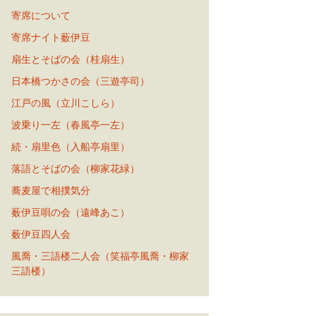
寄席について
寄席ナイト薮伊豆
扇生とそばの会（桂扇生）
日本橋つかさの会（三遊亭司）
江戸の風（立川こしら）
波乗り一左（春風亭一左）
続・扇里色（入船亭扇里）
落語とそばの会（柳家花緑）
蕎麦屋で相撲気分
薮伊豆唄の会（遠峰あこ）
薮伊豆四人会
風喬・三語楼二人会（笑福亭風喬・柳家
三語楼）