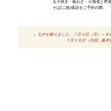
玉子焼き・板わさ・小海老と野
そば(二枚)落語をご予約の際、
←
七夕を飾りました。７月４日（月）～８
投稿ナビゲーシ
７月１８日（月祝）薮伊