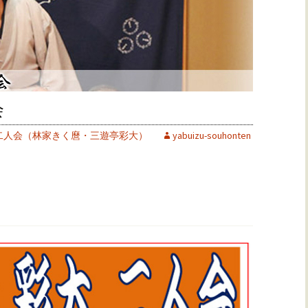
会
二人会（林家きく麿・三遊亭彩大）
yabuizu-souhonten