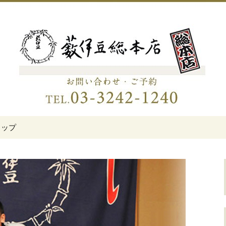
伊豆総本店」
老舗蕎麦屋「藪伊
トップ