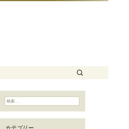
豆総本店」
検
索:
検索:
カテゴリー