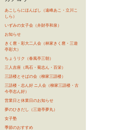
あこしらにほんばし（遠峰あこ・立川こ
しら）
いずみの女子会（弁財亭和泉）
お知らせ
きく麿・彩大二人会（林家きく麿・三遊
亭彩大）
ちょうリク（春風亭三朝）
三人吉座（馬石・菊志ん・百栄）
三語楼とそばの会（柳家三語楼）
三語楼・志ん好 ニ人会（柳家三語楼・古
今亭志ん好）
営業日と休業日のお知らせ
夢のひきだし（三遊亭夢丸）
女子塾
季節のおすすめ