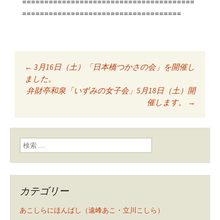
=======================================
====================================
←
3月16日（土）「日本橋つかさの会」を開催し
投稿ナビゲーショ
ました。
弁財亭和泉「いずみの女子会」5月18日（土）開
催します。
→
ン
検索:
カテゴリー
あこしらにほんばし（遠峰あこ・立川こしら）