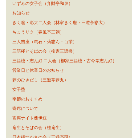
いずみの女子会（弁財亭和泉）
お知らせ
きく麿・彩大二人会（林家きく麿・三遊亭彩大）
ちょうリク（春風亭三朝）
三人吉座（馬石・菊志ん・百栄）
三語楼とそばの会（柳家三語楼）
三語楼・志ん好 ニ人会（柳家三語楼・古今亭志ん好）
営業日と休業日のお知らせ
夢のひきだし（三遊亭夢丸）
女子塾
季節のおすすめ
寄席について
寄席ナイト薮伊豆
扇生とそばの会（桂扇生）
日本橋つかさの会（三遊亭司）