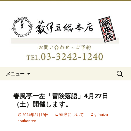
明治15年創業、日本橋「藪伊豆総本
店」
日本橋の老舗蕎麦屋「藪伊豆総
本店」
コンテンツへ移動
検
メニュー
索:
春風亭一左「冒険落語」4月27日
（土）開催します。
2024年3月19日
寄席について
yabuizu-
souhonten