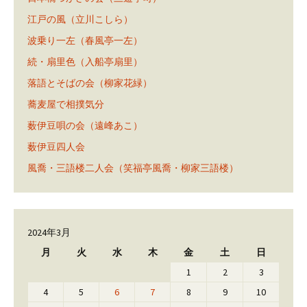
江戸の風（立川こしら）
波乗り一左（春風亭一左）
続・扇里色（入船亭扇里）
落語とそばの会（柳家花緑）
蕎麦屋で相撲気分
薮伊豆唄の会（遠峰あこ）
薮伊豆四人会
風喬・三語楼二人会（笑福亭風喬・柳家三語楼）
2024年3月
月
火
水
木
金
土
日
1
2
3
4
5
6
7
8
9
10